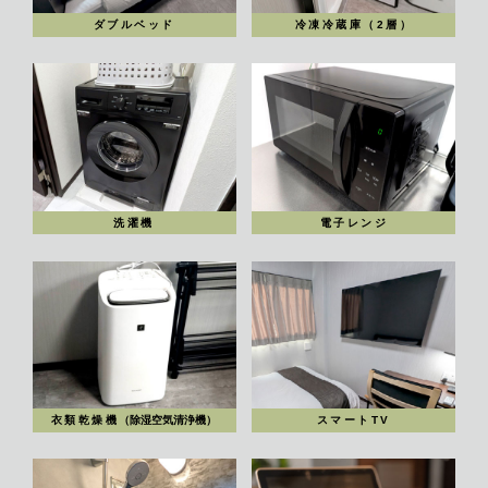
ダブルベッド
冷凍冷蔵庫（2層）
洗濯機
電子レンジ
衣類乾燥機
スマートTV
（除湿空気清浄機）