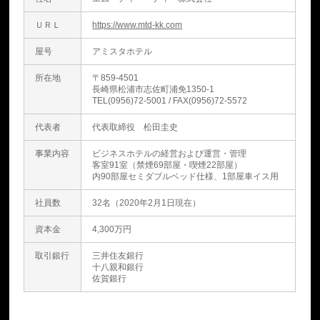
ＵＲＬ
https://www.mtd-kk.com
屋号
アミスタホテル
所在地
〒859-4501
長崎県松浦市志佐町浦免1350-1
TEL(0956)72-5001 / FAX(0956)72-5572
代表者
代表取締役 松田圭史
事業内容
ビジネスホテルの経営および運営・管理
客室91室（禁煙69部屋・喫煙22部屋）
内90部屋セミダブルベッド仕様、1部屋車イス用
社員数
32名（2020年2月1日現在）
資本金
4,300万円
取引銀行
三井住友銀行
十八親和銀行
佐賀銀行