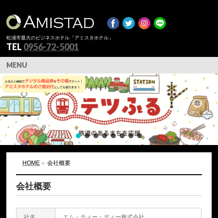
松浦市最大のビジネスホテル「アミスタホテル」
TEL
0956-72-5001
MENU
HOME
»
会社概要
会社概要
社名
エム・ティー・ディー株式会社