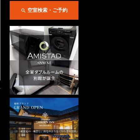
空室検索・ご予約

→