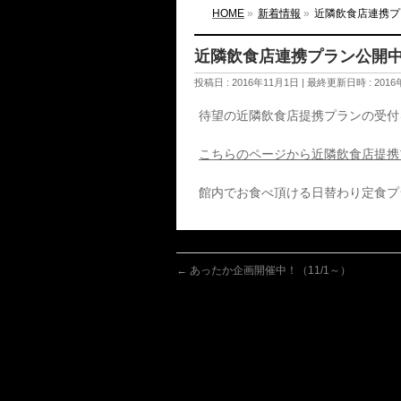
HOME
»
新着情報
»
近隣飲食店連携プ
近隣飲食店連携プラン公開中
投稿日 : 2016年11月1日
最終更新日時 : 2016
待望の近隣飲食店提携プランの受付
こちらのページから近隣飲食店提携
館内でお食べ頂ける日替わり定食プ
←
あったか企画開催中！（11/1～）