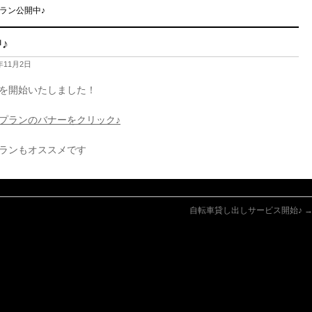
ラン公開中♪
♪
年11月2日
を開始いたしました！
プランのバナーをクリック♪
ランもオススメです
自転車貸し出しサービス開始♪