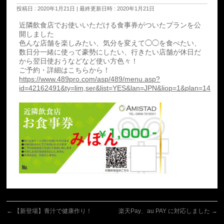
投稿日 : 2020年1月21日
最終更新日時 : 2020年1月21日
近隣飲食店でお使いいただける食事券がついたプランを公
開しました
色んな店舗を楽しみたい、気分を変えて◯◯を食べたい、
数日分一緒に使って豪勢にしたい、行きたい店舗が休日だ
から翌日使おうなどなど使い方色々！
ご予約・詳細はこちらから！
https://www.489pro.com/asp/489/menu.asp?
id=42162491&ty=lim,ser&list=YES&lan=JPN&liop=1&plan=14
←
【新登場】青汁で健康作り！
楽天Pay、au PAY に対応しました
→