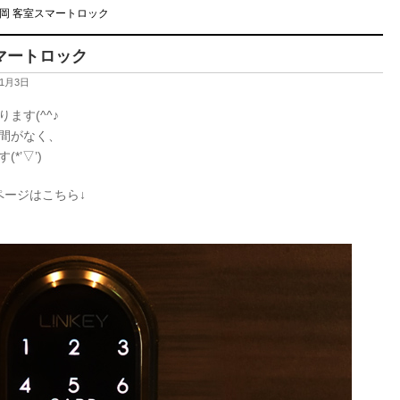
岡 客室スマートロック
マートロック
年1月3日
ます(^^♪
間がなく、
’▽’)
ページはこちら↓