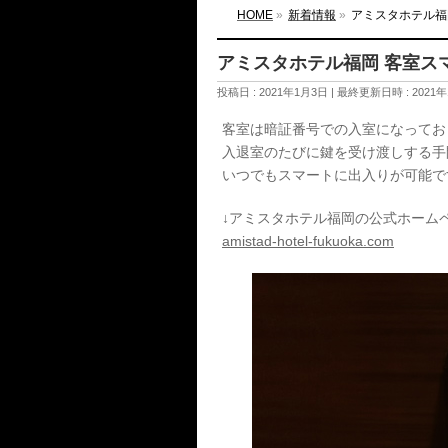
HOME
»
新着情報
»
アミスタホテル福
アミスタホテル福岡 客室ス
投稿日 : 2021年1月3日
最終更新日時 : 2021
客室は暗証番号での入室になっており
入退室のたびに鍵を受け渡しする手
いつでもスマートに出入りが可能です(*
↓アミスタホテル福岡の公式ホーム
amistad-hotel-fukuoka.com