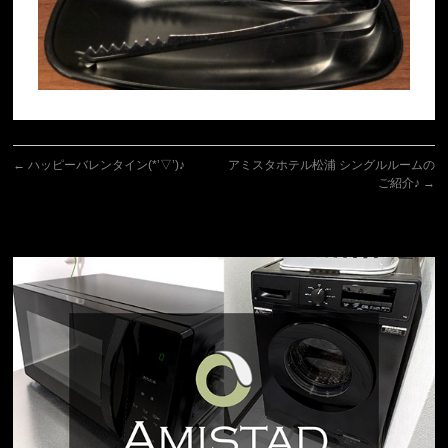
←
ハッピーバレンタイン(*’▽’)♪
アミスタホテル松浦 シングルルームの
ご紹介♪
→