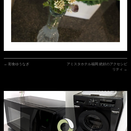
←
彩食ゆうなぎ
アミスタホテル福岡 絶好のアクセシビ
リティ
→