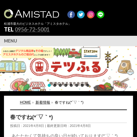
松浦市最大のビジネスホテル「アミスタホテル」
TEL
0956-72-5001
MENU
HOME
»
新着情報
»
春ですね(*´▽｀*)
春ですね(*´▽｀*)
投稿日 : 2021年4月8日
最終更新日時 : 2021年4月8日
あたたかくて気持ちの良い日が続いております(*´▽｀*)