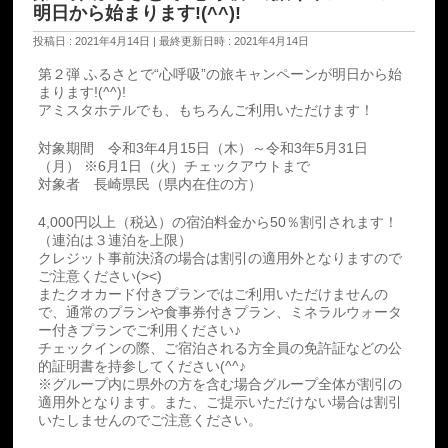
明日から始まります!(^^)!
投稿日 : 2021年4月14日
最終更新日時 : 2021年4月14日
第２弾 ふるさとで“心呼吸”の旅キャンペーンが明日から始
まります!(^^)!
アミスタホテルでも、もちろんご利用いただけます！
対象期間 令和3年4月15日（木）～令和3年5月31日
（月） ※6月1日（火）チェックアウトまで
対象者 長崎県民（県内在住の方）
4,000円以上（税込）の宿泊料金から50％割引されます！
（連泊は３連泊を上限）
クレジット事前決済の場合は割引の適用外となりますので
ご注意ください(><)
またクオカード付きプランではご利用いただけませんの
で、通常のプランや食事券付きプラン、ミネラルウォータ
ー付きプランでご利用ください♪
チェックインの際、ご宿泊される方全員の免許証などの公
的証明書を持参してください(^^♪
※グループ内に県外の方を含む場合グループ全体が割引の
適用外となります。また、ご提示いただけない場合は割引
いたしませんのでご注意ください。