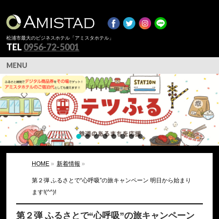
松浦市最大のビジネスホテル「アミスタホテル」
TEL
0956-72-5001
MENU
HOME
»
新着情報
»
第２弾 ふるさとで“心呼吸”の旅キャンペーン 明日から始まり
ます!(^^)!
第２弾 ふるさとで“心呼吸”の旅キャンペーン