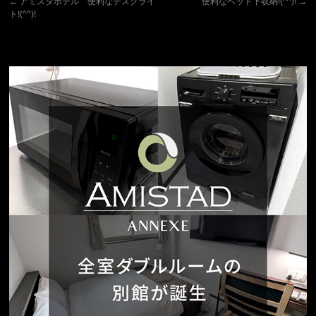
←
アミスタホテル 便利なデスクライ
便利なベッド下収納!(^^)!
→
ト!(^^)!