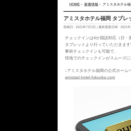
HOME
»
新着情報
»
アミスタホテル福
アミスタホテル福岡 タブレ
投稿日 : 2021年7月2日
最終更新日時 : 2021
チェックインは4か国語対応（日・
タブレットより行っていただきます!(^
事前チェックインも可能で、
現地でのチェックインがスムーズに
↓アミスタホテル福岡の公式ホーム
amistad-hotel-fukuoka.com