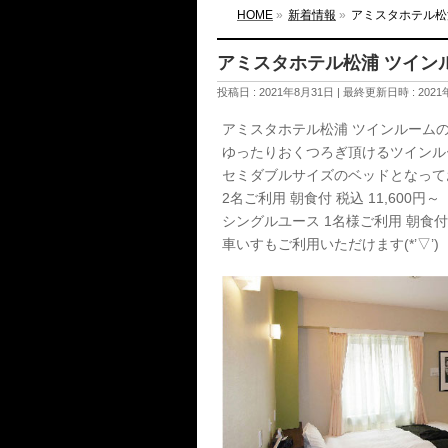
HOME
»
新着情報
»
アミスタホテル松
アミスタホテル松浦 ツイン
投稿日 : 2021年8月31日
最終更新日時 : 2021
アミスタホテル松浦 ツインルームの
ゆったりおくつろぎ頂けるツインルーム!
セミダブルサイズのベッドとなって
2名ご利用 朝食付 税込 11,600円～
シングルユース 1名様ご利用 朝食付 税
車いすもご利用いただけます(*’▽’)