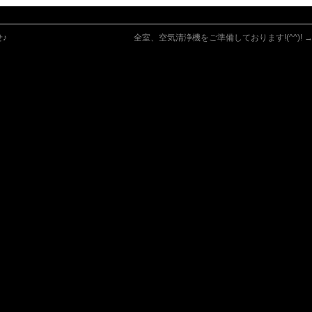
♪
全室、空気清浄機をご準備しております!(^^)!