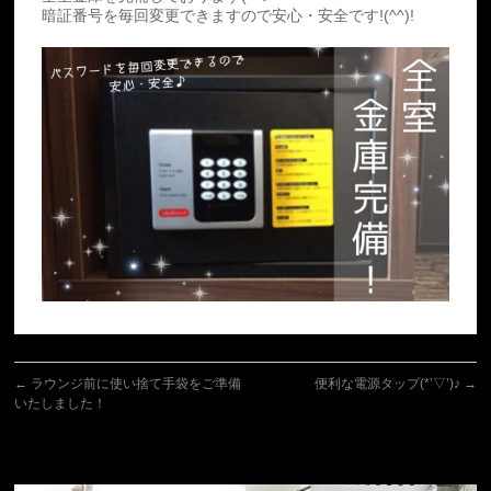
暗証番号を毎回変更できますので安心・安全です!(^^)!
←
ラウンジ前に使い捨て手袋をご準備
便利な電源タップ(*’▽’)♪
→
いたしました！