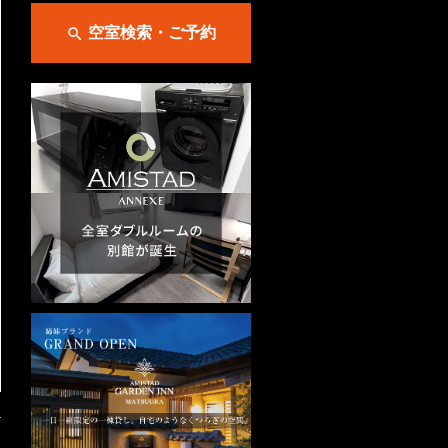
空室検索・ご予約

→