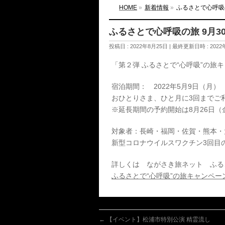
HOME
»
新着情報
»
ふるさとで心呼吸
ふるさとで心呼吸の旅 9月
投稿日 : 2022年8月25日
最終更新日時 : 2022
「第２弾 ふるさとで“心呼吸”の旅キャ
宿泊期間： 2022年5月9日（月） 
おひとりさま、ひと月に3回までご
※延長期間の予約開始は8月26日（
対象者：長崎・福岡・佐賀・熊本・
新型コロナウイルスワクチン3回目
詳しくは ながさき旅ネット ふるさ
ふるさとで“心呼吸”の旅キャンペー
←
【イベント】松浦市特別公演 精霊流し