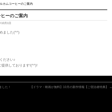
ルカムコーヒーのご案内
ーヒーのご案内
年10月1日
ました(^^)
ください♪
供しております!(^^)!
ました！
【ドラマ・映画が無料】10月の新作情報【ご宿泊者特典】