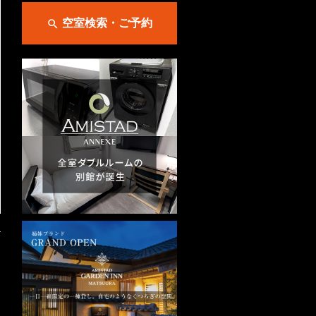
空室検索・ご予約

→