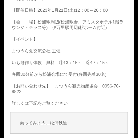
【開催日時】2023年1月21日(土)12：00～20：00
【会 場】松浦駅周辺(松浦駅舎、アミスタホテル1階ラ
ウンジ・テラス等)、伊万里駅周辺(駅ホーム付近)
【イベント】
まつうら党交流公社
主催
いも餅作り体験 無料 ①13：15～ ②17：15～
各回30分前から松浦会場にて受付(各回先着30名)
【お問い合わせ先】 まつうら観光物産協会 0956-76-
8822
詳しくは下記をご覧ください
乗ってみよう。松浦鉄道