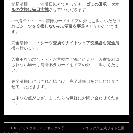
簡易清掃・・・清掃日以外であっても、
ゴミの回収・タオ
ルの交換は毎日実施
させていただきます。
eco清掃・・・eco清掃カードをドアの外にご掲示いただけ
れば
シーツを交換しないeco清掃を実施
させていただきま
す。
完全清掃・・・
シーツ交換やナイトウェア交換含む完全清
掃
を行います。
入室不可の場合・・・お客様のご都合により、入室を希望
されない場合は清掃不要カードをドアの外にご掲示くださ
い。
完全清掃日に出された場合は、完全清掃日を翌日に延期さ
せていただきます。
ご不明な点がございましたらお気軽にお問い合わせくださ
い。
←
11/10 アミスタホテルアネックス予
アネックス公式サイト公開
→