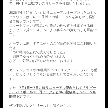
て、PR TIMESにプレスリリースを掲載いたしました。
2026年6月24日（水）にリニューアルオープンしたコミッ
クラウンジは、4,000冊以上の紙コミックを楽しめる宿泊
者専用ラウンジです。
スマートフォンで読みたい作品の棚位置を検索できるほ
か、セルフ貸出システムにより客室への持ち出しも可能で
す。
オープン以来、すでに多くのご宿泊のお客様にご利用いた
だき、
「つい時間を忘れて読んでしまった」
「部屋でゆっくり読めるのがうれしい」
など、ご好評のお声もいただいております。
ガーデンテラスや20種類以上のドリンク・スープバーも備
え、ゆっくりとくつろげる空間としてご利用いただけま
す。
また、
7月1日〜7日にはリニューアル記念として「生ビー
ル・ハイボール300円フェア」とSNS投稿キャンペーンも
開催予定
です。
ぜひ下記プレスリリースもご覧ください。