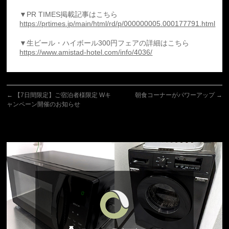
▼PR TIMES掲載記事はこちら
https://prtimes.jp/main/html/rd/p/000000005.000177791.html
▼生ビール・ハイボール300円フェアの詳細はこちら
https://www.amistad-hotel.com/info/4036/
←
【7日間限定】ご宿泊者様限定 Wキ
朝食コーナーがパワーアップ
→
ャンペーン開催のお知らせ